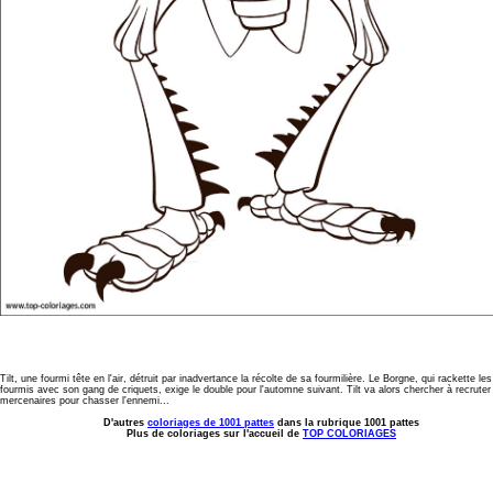
Tilt, une fourmi tête en l'air, détruit par inadvertance la récolte de sa fourmilière. Le Borgne, qui rackette les
fourmis avec son gang de criquets, exige le double pour l'automne suivant. Tilt va alors chercher à recruter
mercenaires pour chasser l'ennemi...
D'autres
coloriages de 1001 pattes
dans la rubrique 1001 pattes
Plus de coloriages sur l'accueil de
TOP COLORIAGES