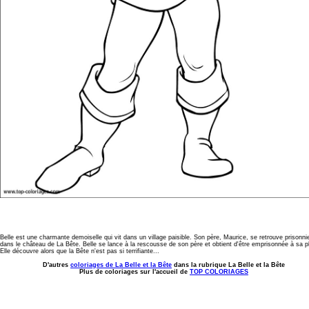
Belle est une charmante demoiselle qui vit dans un village paisible. Son père, Maurice, se retrouve prisonni
dans le château de La Bête. Belle se lance à la rescousse de son père et obtient d'être emprisonnée à sa p
Elle découvre alors que la Bête n'est pas si terrifiante...
D'autres
coloriages de La Belle et la Bête
dans la rubrique La Belle et la Bête
Plus de coloriages sur l'accueil de
TOP COLORIAGES