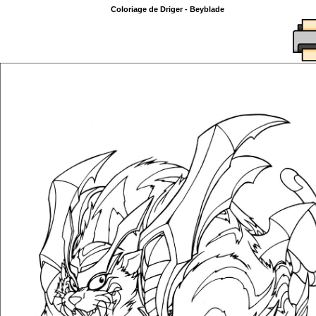
Coloriage de Driger - Beyblade