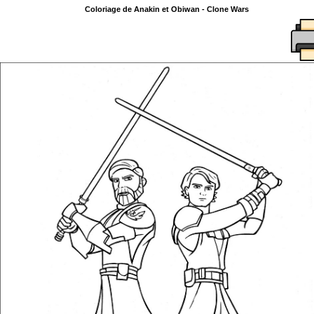
Coloriage de Anakin et Obiwan - Clone Wars