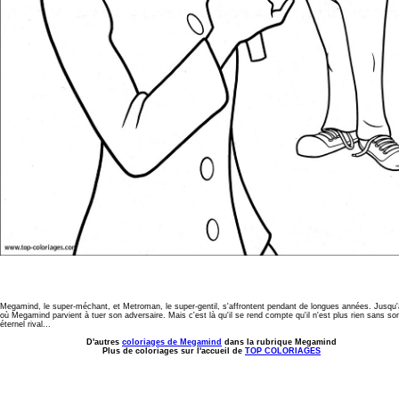
Megamind, le super-méchant, et Metroman, le super-gentil, s'affrontent pendant de longues années. Jusqu'
où Megamind parvient à tuer son adversaire. Mais c'est là qu'il se rend compte qu'il n'est plus rien sans so
éternel rival...
D'autres
coloriages de Megamind
dans la rubrique Megamind
Plus de coloriages sur l'accueil de
TOP COLORIAGES