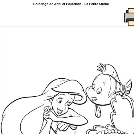
Coloriage de Ariel et Polochon - La Petite Sirène