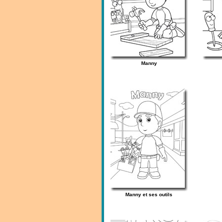
Manny
Manny et ses outils