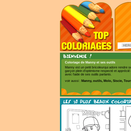
Coloriage de Manny et ses outils
Manny est un petit bricoleurqui adore rendre s
garçon plein d'optimisme respecté et apprécié d
avec l'aide de ses outils parlants.
voir aussi :
Manny, outils, Molo, Siscie, Tour