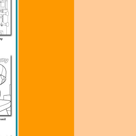
ny
veil