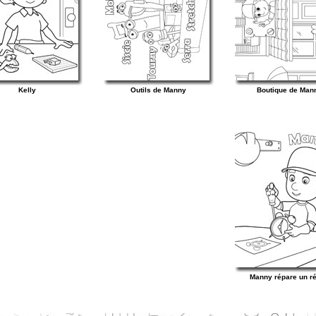
Kelly
Outils de Manny
Boutique de Man
Manny répare un ré