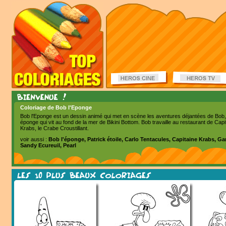
Coloriage de Bob l'Eponge
Bob l'Eponge est un dessin animé qui met en scène les aventures déjantées de Bob
éponge qui vit au fond de la mer de Bikini Bottom. Bob travaille au restaurant de Capi
Krabs, le Crabe Croustillant.
voir aussi :
Bob l'éponge, Patrick étoile, Carlo Tentacules, Capitaine Krabs, Gar
Sandy Ecureuil, Pearl