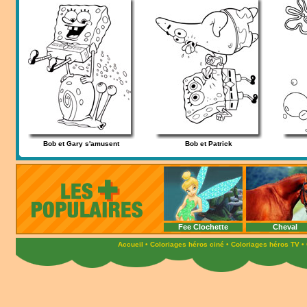
Bob et Gary s'amusent
Bob et Patrick
Fee Clochette
Cheval
Accueil
•
Coloriages héros ciné
•
Coloriages héros TV
•