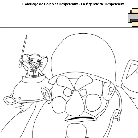
Coloriage de Boldo et Despereaux - La légende de Despereaux