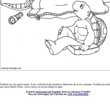
Franklin est une jeune tortue. Il est confronté à de nombreux dilemmes de la vie courante. Franklin est ent
ses amis Martin l'Ours, Lili le castor ou encore Basile le lapin.
D'autres
coloriages de Franklin
dans la rubrique Franklin
Plus de coloriages sur l'accueil de
TOP COLORIAGES