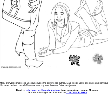
Miley Stewart semble être une jeune lycéenne comme les autres. Mais le soir venu, elle enfile une perruqu
blonde et devient Hannah Montana, une pop star devenue l'idole des jeunes !
D'autres
coloriages de Hannah Montana
dans la rubrique Hannah Montana
Plus de coloriages sur l'accueil de
TOP COLORIAGES