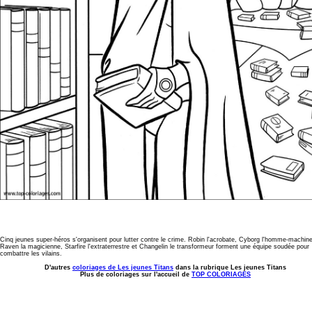
Cinq jeunes super-héros s'organisent pour lutter contre le crime. Robin l'acrobate, Cyborg l'homme-machine
Raven la magicienne, Starfire l'extraterrestre et Changelin le transformeur forment une équipe soudée pour
combattre les vilains.
D'autres
coloriages de Les jeunes Titans
dans la rubrique Les jeunes Titans
Plus de coloriages sur l'accueil de
TOP COLORIAGES