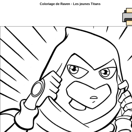
Coloriage de Raven - Les jeunes Titans