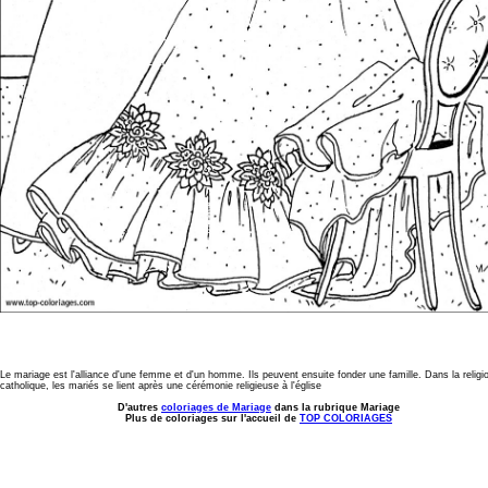
Le mariage est l'alliance d'une femme et d'un homme. Ils peuvent ensuite fonder une famille. Dans la religi
catholique, les mariés se lient après une cérémonie religieuse à l'église
D'autres
coloriages de Mariage
dans la rubrique Mariage
Plus de coloriages sur l'accueil de
TOP COLORIAGES