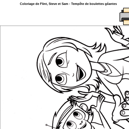
Coloriage de Flint, Steve et Sam - Tempête de boulettes géantes