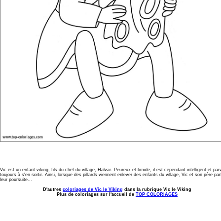
Vic est un enfant viking, fils du chef du village, Halvar. Peureux et timide, il est cependant intelligent et par
toujours à s'en sortir. Ainsi, lorsque des pillards viennent enlever des enfants du village, Vic et son père par
leur poursuite...
D'autres
coloriages de Vic le Viking
dans la rubrique Vic le Viking
Plus de coloriages sur l'accueil de
TOP COLORIAGES