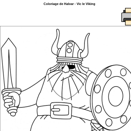
Coloriage de Halvar - Vic le Viking