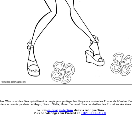
Les Winx sont des fées qui utilisent la magie pour protéger leur Royaume contre les Forces de l'Ombre. F
dans le monde parallèle de Magix, Bloom, Stella, Musa, Tecna et Flora combattent les Trix et les Ancêtres.
D'autres
coloriages de Winx
dans la rubrique Winx
Plus de coloriages sur l'accueil de
TOP COLORIAGES